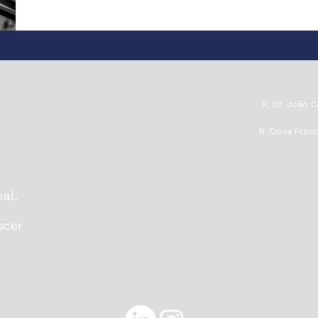
R. Dr. João C
R. Dona Franc
al.
scer