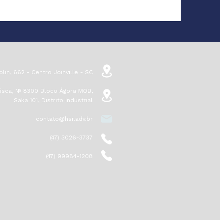
olin, 662 - Centro Joinville - SC
isca, Nº 8300 Bloco Ágora MOB,
Saka 101, Distrito Industrial
contato@hsr.adv.br
(47) 3026-3737
(47) 99984-1208