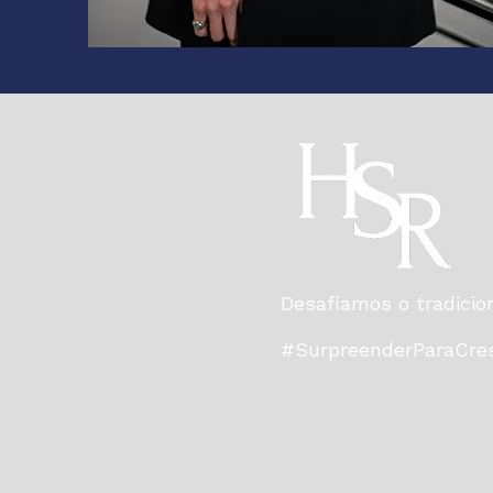
Desafiamos o tradicion
#SurpreenderParaCre