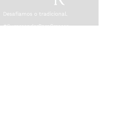
Desafiamos o tradicional.
#SurpreenderParaCrescer
R. Dr. João Colin, 662 - Centro
Joinville - SC